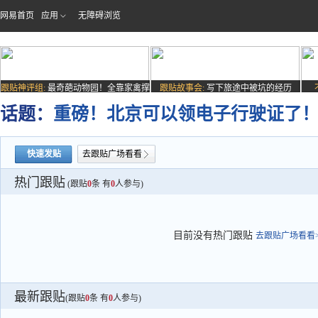
网易首页
应用
无障碍浏览
跟贴神评组:
最奇葩动物园！全靠家禽撑
跟贴故事会:
写下旅途中被坑的经历
场子
话题：
重磅！北京可以领电子行驶证了
快速发贴
去跟贴广场看看
热门跟贴
(跟贴
0
条 有
0
人参与)
目前没有热门跟贴
去跟贴广场看看>
最新跟贴
(跟贴
0
条 有
0
人参与)