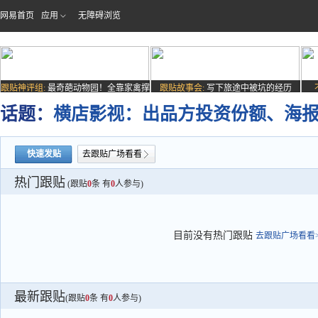
网易首页
应用
无障碍浏览
跟贴神评组:
最奇葩动物园！全靠家禽撑
跟贴故事会:
写下旅途中被坑的经历
场子
话题：
横店影视：出品方投资份额、海报
快速发贴
去跟贴广场看看
热门跟贴
(跟贴
0
条 有
0
人参与)
目前没有热门跟贴
去跟贴广场看看>
最新跟贴
(跟贴
0
条 有
0
人参与)