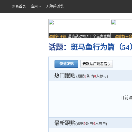
网易首页
应用
无障碍浏览
跟贴神评组:
最奇葩动物园！全靠家禽撑
跟贴故事会
场子
话题：
斑马鱼行为篇（5
快速发贴
去跟贴广场看看
热门跟贴
(跟贴
0
条 有
0
人参与)
目前
最新跟贴
(跟贴
0
条 有
0
人参与)