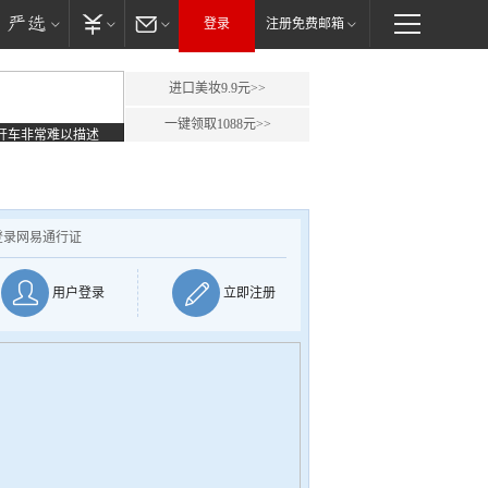
登录
注册免费邮箱
进口美妆9.9元>>
一键领取1088元>>
开车非常难以描述
登录网易通行证
用户登录
立即注册