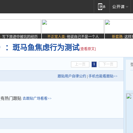
:
写下旅途中被坑的经历
不正常人类:
他说自己不是一个人
新套路:
这样
4）：斑马鱼焦虑行为测试
[查看原文]
1
上一页
下一页
跟贴用户自律公约
|
手机也能看跟贴>>
没有热门跟贴
去跟贴广场看看>>