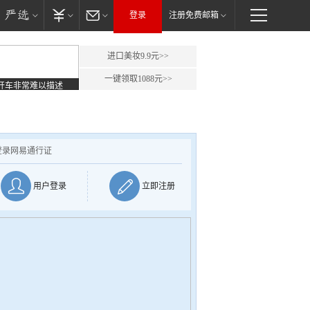
登录
注册免费邮箱
进口美妆9.9元>>
一键领取1088元>>
开车非常难以描述
登录网易通行证
用户登录
立即注册