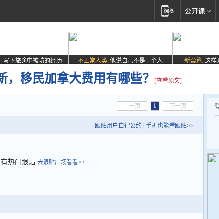
:
写下旅途中被坑的经历
不正常人类:
他说自己不是一个人
新套路:
这样
新，移民加拿大费用有哪些？
[查看原文]
1
上一页
下一页
跟贴用户自律公约
|
手机也能看跟贴>>
没有热门跟贴
去跟贴广场看看>>