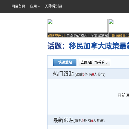
网易首页
应用
无障碍浏览
跟贴神评组:
最奇葩动物园！全靠家禽撑
跟贴故事会
场子
话题：
移民加拿大政策最
快速发贴
去跟贴广场看看
热门跟贴
(跟贴
0
条 有
0
人参与)
目前
最新跟贴
(跟贴
0
条 有
0
人参与)