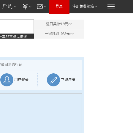
登录
注册免费邮箱
进口美妆9.9元>>
一键领取1088元>>
开车非常难以描述
登录网易通行证
用户登录
立即注册