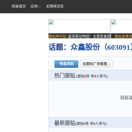
网易首页
应用
无障碍浏览
跟贴神评组:
最奇葩动物园！全靠家禽撑
跟贴故事会
场子
话题：
众鑫股份（6030
快速发贴
去跟贴广场看看
热门跟贴
(跟贴
0
条 有
0
人参与)
目前
最新跟贴
(跟贴
0
条 有
0
人参与)