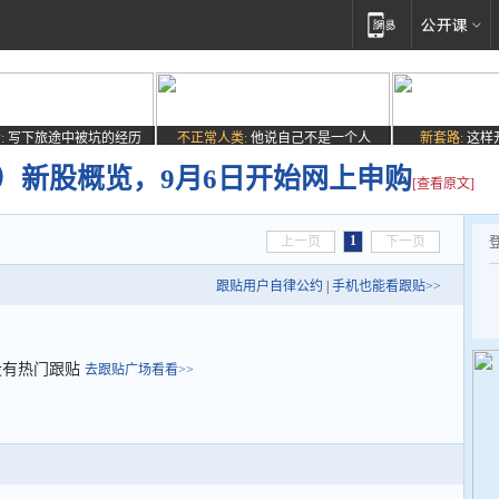
:
写下旅途中被坑的经历
不正常人类:
他说自己不是一个人
新套路:
这样
91）新股概览，9月6日开始网上申购
[查看原文]
1
上一页
下一页
跟贴用户自律公约
|
手机也能看跟贴>>
没有热门跟贴
去跟贴广场看看>>