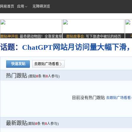
网易首页
应用
无障碍浏览
跟贴神评组:
最奇葩动物园！全靠家禽撑
跟贴故事会:
写下旅途中被坑的经历
场子
话题：
ChatGPT网站月访问量大幅下
快速发贴
去跟贴广场看看
热门跟贴
(跟贴
0
条 有
0
人参与)
目前没有热门跟贴
去跟贴广场看看>
最新跟贴
(跟贴
0
条 有
0
人参与)