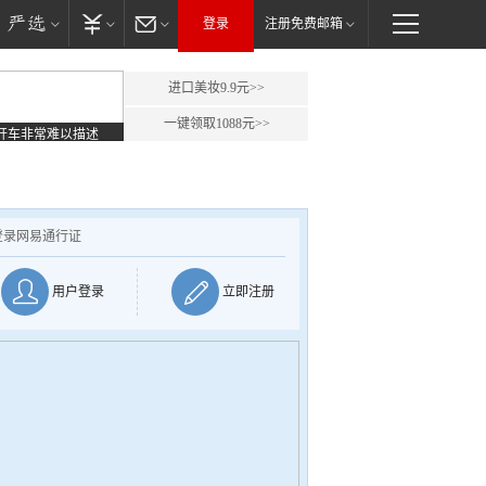
登录
注册免费邮箱
进口美妆9.9元>>
一键领取1088元>>
开车非常难以描述
登录网易通行证
用户登录
立即注册