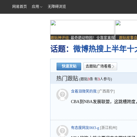
网易首页
应用
无障碍浏览
跟贴神评组:
最奇葩动物园！全靠家禽撑
跟贴故事会
场子
话题：
微博热搜上半年十大
快速发贴
去跟贴广场看看
热门跟贴
(跟贴
3
条 有
3
人参与)
含着泪微笑的我
[广西南宁]
CBA到NBA发展联盟，这跳槽跨
有态度网友06f3-g
[浙江杭州]