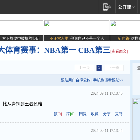
:
写下旅途中被坑的经历
不正常人类:
他说自己不是一个人
新套路:
这样
体育赛事：NBA第一 CBA第三
[查看原文]
1
上一页
下一页
跟贴用户自律公约
|
手机也能看跟贴>>
2024-09-11 17:13:45
度，比从青铜到王者还难
顶
[0]
踩
[0]
回复
收藏
分享
复制
2024-09-11 17:13:44