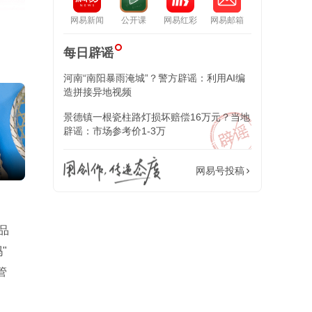
网易新闻
公开课
网易红彩
网易邮箱
每日辟谣
河南“南阳暴雨淹城”？警方辟谣：利用AI编
造拼接异地视频
景德镇一根瓷柱路灯损坏赔偿16万元？当地
辟谣：市场参考价1-3万
杨紫穿纯白衬衫配白色直筒休闲裤 温柔松弛
给你一份专属的奢
网易号投稿
品
"
管