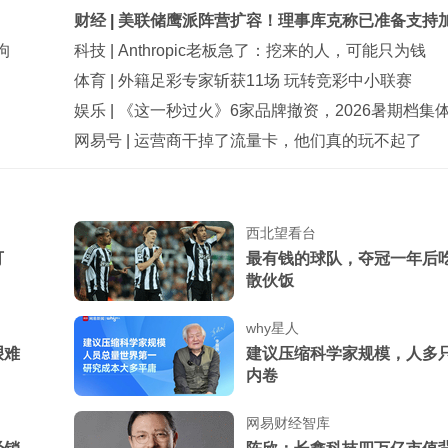
财经
|
美联储鹰派阵营扩容！理事库克称已准备支持
拘
科技
|
Anthropic老板急了：挖来的人，可能只为钱
体育
|
外籍足彩专家斩获11场 玩转竞彩中小联赛
娱乐
|
《这一秒过火》6家品牌撤资，2026暑期档集
网易号
|
运营商干掉了流量卡，他们真的玩不起了
西北望看台
可
最有钱的球队，夺冠一年后
散伙饭
why星人
艰难
建议压缩科学家规模，人多
内卷
网易财经智库