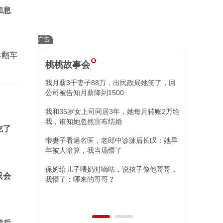
加息
体翻车
桃桃故事会
我月薪3千妻子88万，出民政局她笑了，回
小舅子昏迷我
公司被告知月薪降到1500
住院我冷回三
我和35岁女上司同居3年，她每月转账2万给
替姐姐照顾外
我，谁知她忽然宣布结婚
现，两女儿的
吃了
带妻子看遍名医，老郎中诊脉后长叹：她早
年被人暗算，我当场懵了
保姆给儿子喂奶时嘀咕，说孩子像他哥哥，
只会
我懵了：哪来的哥哥？