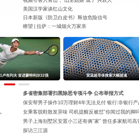
视频引客入青山，“山里姑娘”成了“兴农人”
美国汉学家谈红山文化
日本新版《防卫白皮书》释放危险信号
瞭望 | 拉萨：一城烟火万家亲
-1卢布列夫 首进蒙特利尔32强
室温超导体搜索大幅提速
多省密集部署扫黑除恶专项斗争 公布举报方式
保安帮男子操作10万理财4年无法兑付 银行:非银行产
人
女乘客脱鞋散发异味 司机提醒反被怼"你闻过我的脚吗
男子上海别墅区安置小三还有俩"家" 曾任多家航司高
探访三江源