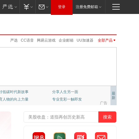
登录
注册免费邮箱
严选
CC语音
网易云游戏
企业邮箱
UU加速器
全部产品
免费邮
邮箱大师
卡搭编程
新闻客户端
网易味央
MuMu模拟器Pro
网易亲时光
网易红彩
大神社区
新闻客户端
网易红彩
公开课
网易游戏
云课堂
云音乐
公开课
UU远程
伏羲
免费邮
VIP邮箱
企业邮箱
邮箱大师
公正邮
VIP邮箱
LOFTER
严选
公正邮
云课堂
CC语音
LOFTER
UU加速器
UU远程
网易亲时光
伏羲
云音乐
大神社区
网易云游戏
千千壁纸
好低碳时代新故事
分享人生另一面
最
新
育人物的向上力量
专业竞彩一触即发
梦幻西游
大话2
梦幻西游手游
阴阳师
广告
倩女幽魂手游
大话西游3
新倩女幽魂
大唐无双
率士之滨
哈利波特.魔法觉醒
天下手游
明日之后
逆水寒
永劫无间
一梦江湖
第五人格