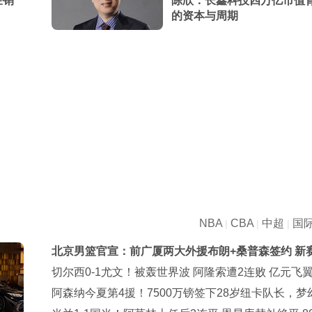
经销
陈欣：长鑫科技四万亿市值
的资本与周期
NBA
CBA
中超
国
|
|
|
北京男篮官宣：前广厦两大外援布朗+桑普森签约 新
剑指冲冠
切尔西0-1尤文！被轰世界波 阿隆索遭2连败 亿元飞翼
天后复出
阿森纳今夏第4援！7500万镑签下28岁纽卡队长，梦