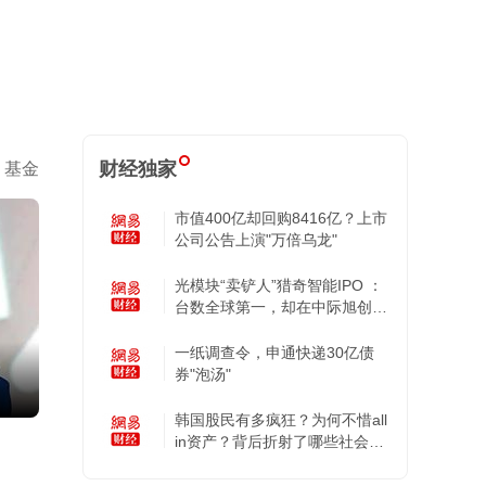
财经独家
基金
市值400亿却回购8416亿？上市
公司公告上演"万倍乌龙"
光模块“卖铲人”猎奇智能IPO ：
台数全球第一，却在中际旭创的
账上越陷越深
一纸调查令，申通快递30亿债
券"泡汤"
韩国股民有多疯狂？为何不惜all
in资产？背后折射了哪些社会困
境？