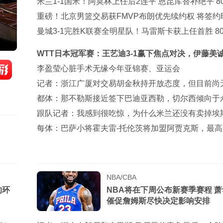
场豪阵出炉
米兰1-1国米！阿莫林上任后2连平 恩昆库替补绝平 80
万新援首秀
重磅！北京男篮交易获FMVP布朗优先续约权 将签约
年回归
曼城3-1完胜K联赛全明星队！马雷斯卡获上任首胜 80
飞翼造2球
WTT日本冠军赛：王艺迪3-1赢下焦点对决，伊藤美
参赛一轮游
李盈莹心脏手术无缘今年亚锦赛、亚运会
记者：浙江广厦对交易胡金秋持开放态度，但目前尚
论
都体：那不勒斯接近签下巴迪亚西勒，切尔西倾向于
出售
跟队记者：我感到很吃惊，为什么米兰还没有卖掉埃
皮尼安
每体：巴萨小将霍夫雷-托伦茨将加盟阿贾克斯，最高6
万欧
NBA/CBA
的环
NBA将在下周公布新赛季赛程 
催促詹姆斯尽快决定影响安排