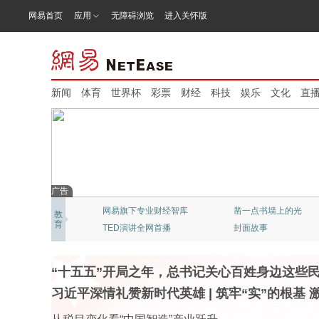
网易首页
应用
无障碍浏览
进入关怀版
新闻
体育
世界杯
彩票
财经
科技
娱乐
文化
直
广告
网易旗下专业财经智库
凿一点书墙上的光
教
育
TED演讲全网首播
封面故事
“十五五”开局之年，总书记关心百姓身边这些
习近平深情礼赞新时代英雄
|
筑牢“实”的根基 