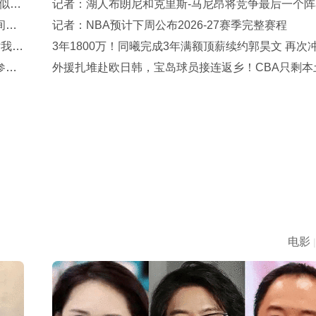
似的
记者：湖人布朗尼和克里斯-马尼昂将竞争最后一个阵
间二
额
记者：NBA预计下周公布2026-27赛季完整赛程
对我的
3年1800万！同曦完成3年满额顶薪续约郭昊文 再次
参赛
NBA失败回归
外援扎堆赴欧日韩，宝岛球员接连返乡！CBA只剩本
饭碗自娱自乐
电影
|