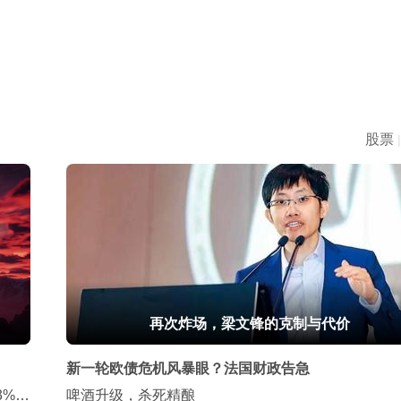
股票
|
再次炸场，梁文锋的克制与代价
新一轮欧债危机风暴眼？法国财政告急
3%，
啤酒升级，杀死精酿