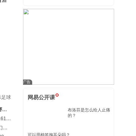
背后
网易公开课
际足球
赛季
布洛芬是怎么给人止痛
的？
614
幻中
可以用棉签掏耳朵吗？