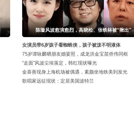
陈璇风波愈演愈烈，高晓松、张铁林被“揪出”
女演员带6岁孩子看蜘蛛侠，孩子被泼不明液体
75岁谭咏麟晒朋友婚宴照，成龙洪金宝苗侨伟同框
“走面”风波尘埃落定，韩红现状曝光
金喜善现身上海机场被偶遇，素颜坐地铁美到发光
歌唱家远征现状：定居美国波特兰