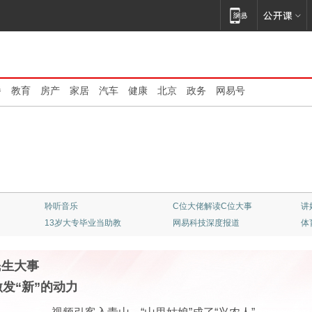
播
教育
房产
家居
汽车
健康
北京
政务
网易号
聆听音乐
C位大佬解读C位大事
讲
13岁大专毕业当助教
网易科技深度报道
体
民生大事
激发“新”的动力