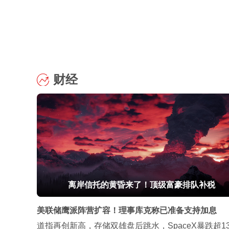
财经
离岸信托的黄昏来了！顶级富豪排队补税
美联储鹰派阵营扩容！理事库克称已准备支持加息
道指再创新高，存储双雄盘后跳水，SpaceX暴跌超1