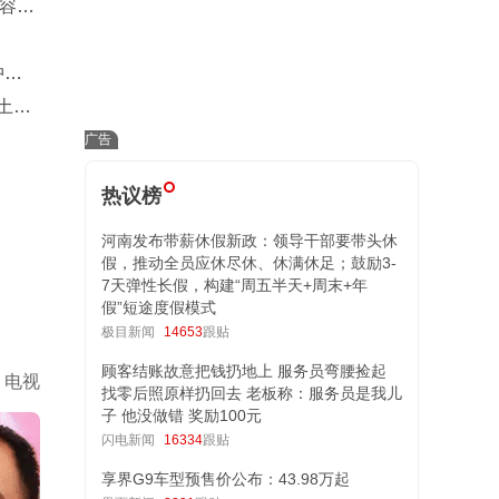
容名
冲
土铁
热议榜
河南发布带薪休假新政：领导干部要带头休
假，推动全员应休尽休、休满休足；鼓励3-
7天弹性长假，构建“周五半天+周末+年
假”短途度假模式
极目新闻
14653
跟贴
顾客结账故意把钱扔地上 服务员弯腰捡起
电视
找零后照原样扔回去 老板称：服务员是我儿
子 他没做错 奖励100元
闪电新闻
16334
跟贴
享界G9车型预售价公布：43.98万起