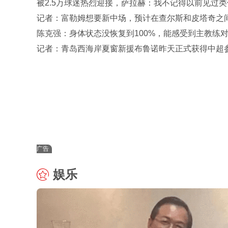
被2.5万球迷热烈迎接，萨拉赫：我不记得以前见过类
场面
记者：富勒姆想要新中场，预计在查尔斯和皮塔奇之
选一
陈克强：身体状态没恢复到100%，能感受到主教练
信任
记者：青岛西海岸夏窗新援布鲁诺昨天正式获得中超
资格
广告
娱乐