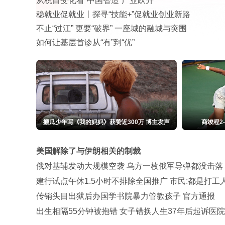
从税目变化看“中国智造”产业跃升
稳就业促就业丨探寻“技能+”促就业创业新路
不止“过江” 更要“破界” 一座城的融城与突围
如何让基层首诊从“有”到“优”
搬瓜少年写《我的妈妈》获赞近300万 博主发声
商竣程2
美国解除了与伊朗相关的制裁
俄对基辅发动大规模空袭 乌方一枚俄军导弹都没击落
建行试点午休1.5小时不排除全国推广 市民:都是打工
传销头目出狱后办国学书院暴力管教孩子 官方通报
出生相隔55分钟被抱错 女子错换人生37年后起诉医院