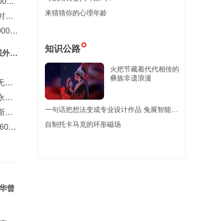
00
来猜猜你的心理年龄
时隔5
00万
知识公路
诚外卡
火把节藏着代代相传的
彝族非遗浪漫
无定
永久
一句话把想法变成专业设计作品 兔展智能推
斯图
出RabbitVis 用自然语
自制托卡马克的环形磁场
00
萧华曾