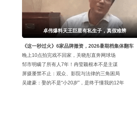
卓伟爆料天王巨星有私生子，真假难辨
《这一秒过火》6家品牌撤资，2026暑期档集体翻车
晚上10点拍完戏不回家，关晓彤直奔网球场
邹市明瞒了所有人7年！冉莹颖根本不是主谋
屏摄屡禁不止：观众、影院与法律的三角困局
吴建豪：娶的不是“小20岁”，是终于懂我的12年