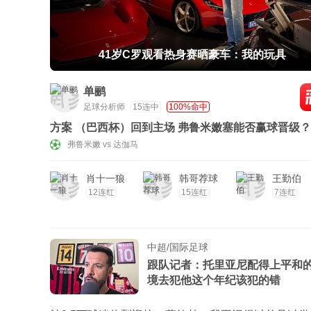
41岁C罗观看热身赛晒豪车：我的玩具
单鹂
足球分析师
15连中
100%命中
方案 （巴西杯）回到主场 弗鲁米嫩塞能否赢球晋级？
弗鲁米嫩 vs 达伽马
肖十一狼
韩哥荐球
王勤伯
12连红
15连红
7连红
中超/国际足球
跟队记者：托里亚尼配得上平和
境去犯他这个年纪该犯的错