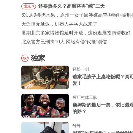
还要热多久？高温将再“续”三天
北京
6次从9楼扔水果，通州一女子因涉嫌高空抛物罪被刑
无遥控无延迟，机器人乒乓大战来了
暑期北京多家博物馆延时开放，这份逛展指南请收好
北京警方已刑拘10人 网络有偿“代抢”别信
独家
轻松一刻
谁家毛孩子上桌吃饭呢？真
爱！
后厂村体工队
詹姆斯的最后一集，依旧最
的路？
号外