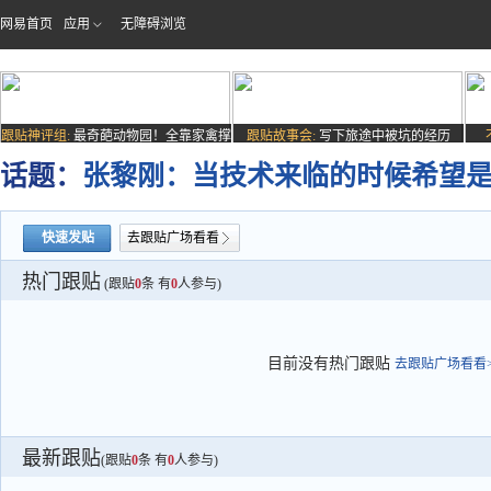
网易首页
应用
无障碍浏览
跟贴神评组:
最奇葩动物园！全靠家禽撑
跟贴故事会:
写下旅途中被坑的经历
场子
话题：
张黎刚：当技术来临的时候希望
快速发贴
去跟贴广场看看
热门跟贴
(跟贴
0
条 有
0
人参与)
目前没有热门跟贴
去跟贴广场看看>
最新跟贴
(跟贴
0
条 有
0
人参与)