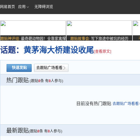
网易首页
应用
无障碍浏览
跟贴神评组:
最奇葩动物园！全靠家禽撑
跟贴故事会:
写下旅途中被坑的经历
场子
话题：
黄茅海大桥建设收尾
[查看原文]
快速发贴
去跟贴广场看看
热门跟贴
(跟贴
0
条 有
0
人参与)
目前没有热门跟贴
去跟贴广场看看>
最新跟贴
(跟贴
0
条 有
0
人参与)