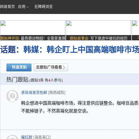
网易首页
应用
无障碍浏览
跟贴神评组:
最奇葩动物园！全靠家禽撑
跟贴故事会:
写下旅途中被坑的经历
场子
话题：
韩媒：韩企盯上中国高端咖啡市
快速发贴
去跟贴广场看看
热门跟贴
(跟贴
3
条 有
4
人参与)
求岳母发货包邮
[陕西咸阳]
韩企想进中国高端咖啡市场，得注意供应链整合。咖啡豆品质
不能掉链子，不然高端化就是空谈。
摧红颜
[海南海口]