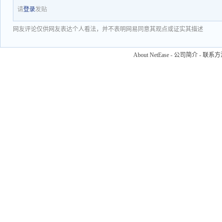
请
登录
发贴
网友评论仅供网友表达个人看法，并不表明网易同意其观点或证实其描述
About NetEase
-
公司简介
-
联系方