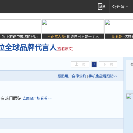
:
写下旅途中被坑的经历
不正常人类:
他说自己不是一个人
新套路:
这样
位全球品牌代言人
[查看原文]
1
上一页
下一页
跟贴用户自律公约
|
手机也能看跟贴>>
没有热门跟贴
去跟贴广场看看>>