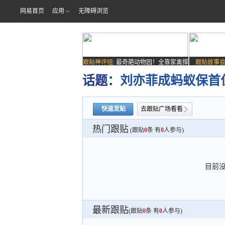
网易首页
应用
无障碍浏览
跟贴神评组:
最奇葩动物园！全靠家禽撑
跟贴故事会
场子
话题：
刘亦菲成蚂蚁保首
快速发贴
去跟贴广场看看
热门跟贴
(跟贴
0
条 有
0
人参与)
目前
最新跟贴
(跟贴
0
条 有
0
人参与)