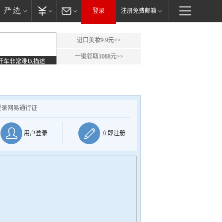
登录
注册免费邮箱
进口美妆9.9元>>
一键领取1088元>>
开车非常难以描述
登录网易通行证
用户登录
立即注册