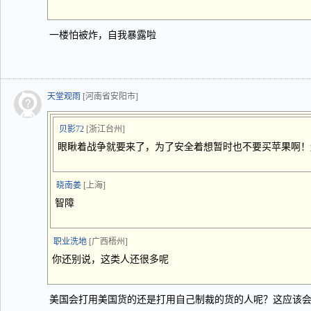
一楼怕被炸，自我暴露啦
天堂观雨
[河南省安阳市]
贝影72
[浙江台州]
眼瞅着战争就要来了，为了安全着想暂时也不要买苹果啊！
晓南姜
[上海]
智障
职业洗地
[广西梧州]
你还别说，这类人还很多呢
美国会打用美国货的还是打用自己制裁的货的人呢？这应该