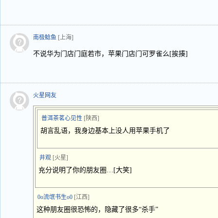
南极鲶鱼
[上海]
不说华为门店门庭若市，苹果门店门可罗雀么[挨揍]
火星网友
普洱茶茗心见性
[陕西]
胡言乱语，我身边基本上没人用苹果手机了
井观
[火星]
充分说明了你的朋友圈…[大笑]
0o流氓书生o0
[江西]
这种朋友圈很恐怖的，隐藏了很多“杀手”