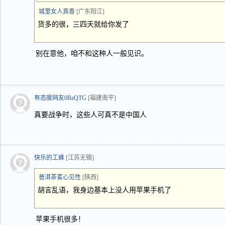
城里女人真香
[广东阳江]
货多的很，三四天就给你发了
别在意他，咱不和这种人一般见识。
有态度网友0BzQTG
[福建南平]
真要战争时，这些人可真不是中国人
快乐的工蜂
[江苏无锡]
普洱茶茗心见性
[陕西]
胡言乱语，我身边基本上没人用苹果手机了
苹果手机很多！