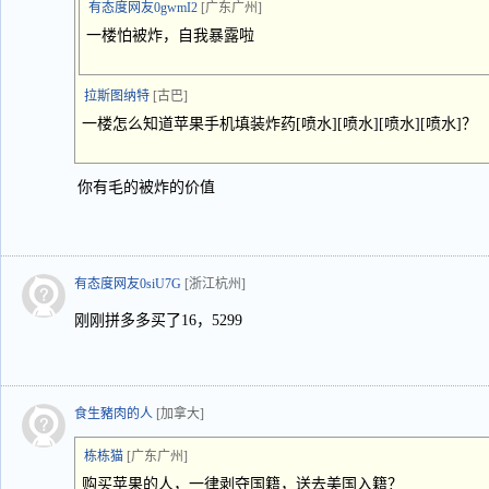
有态度网友0gwmI2
[广东广州]
一楼怕被炸，自我暴露啦
拉斯图纳特
[古巴]
一楼怎么知道苹果手机填装炸药[喷水][喷水][喷水][喷水]？
你有毛的被炸的价值
有态度网友0siU7G
[浙江杭州]
刚刚拼多多买了16，5299
食生豬肉的人
[加拿大]
栋栋猫
[广东广州]
购买苹果的人，一律剥夺国籍，送去美国入籍？