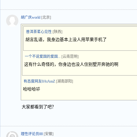
胡广庆world
[北京]
普洱茶茗心见性
[陕西]
胡言乱语，我身边基本上没人用苹果手机了
一个不说爱国的爱国...
[云南昆明]
这有什么奇怪的，你身边也没人住别墅开奔驰的啊
有态度网友0AtAmZ
[湖南邵阳]
哈哈哈🤣
大家都看到了吧？
理性评论员88
[安徽]