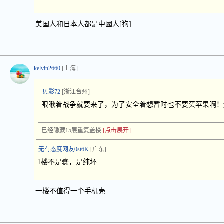
美国人和日本人都是中國人[狗]
kelvin2660
[上海]
贝影72
[浙江台州]
眼瞅着战争就要来了，为了安全着想暂时也不要买苹果啊！
已经隐藏15层重复盖楼
[点击展开]
无有态度网友0st6K
[广东]
1楼不是蠢，是纯坏
一楼不值得一个手机壳