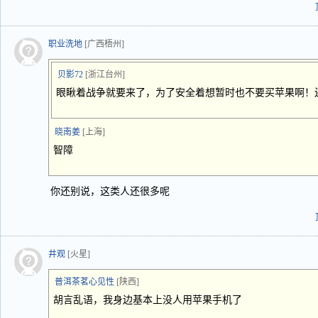
职业洗地
[广西梧州]
贝影72
[浙江台州]
眼瞅着战争就要来了，为了安全着想暂时也不要买苹果啊！
晓南姜
[上海]
智障
你还别说，这类人还很多呢
井观
[火星]
普洱茶茗心见性
[陕西]
胡言乱语，我身边基本上没人用苹果手机了