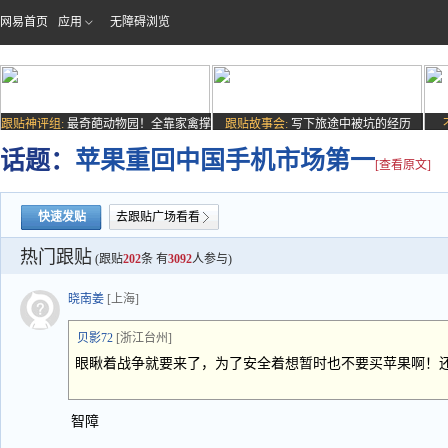
网易首页
应用
无障碍浏览
跟贴神评组:
最奇葩动物园！全靠家禽撑
跟贴故事会:
写下旅途中被坑的经历
场子
话题：
苹果重回中国手机市场第一
[查看原文]
快速发贴
去跟贴广场看看
热门跟贴
(跟贴
202
条 有
3092
人参与)
晓南姜
[上海]
贝影72
[浙江台州]
眼瞅着战争就要来了，为了安全着想暂时也不要买苹果啊！
智障