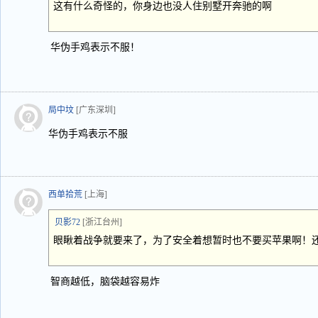
这有什么奇怪的，你身边也没人住别墅开奔驰的啊
华伪手鸡表示不服！
局中坟
[广东深圳]
华伪手鸡表示不服
西单拾荒
[上海]
贝影72
[浙江台州]
眼瞅着战争就要来了，为了安全着想暂时也不要买苹果啊！
智商越低，脑袋越容易炸