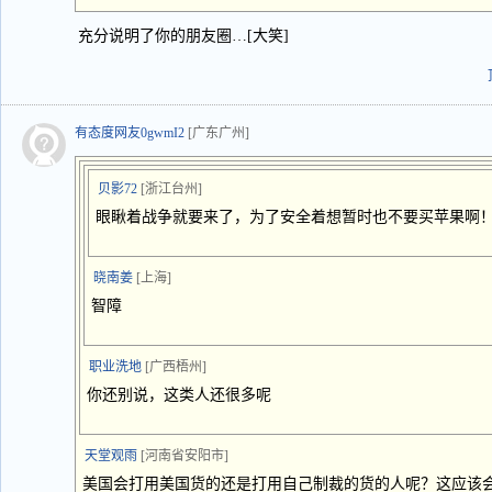
充分说明了你的朋友圈…[大笑]
有态度网友0gwmI2
[广东广州]
贝影72
[浙江台州]
眼瞅着战争就要来了，为了安全着想暂时也不要买苹果啊
晓南姜
[上海]
智障
职业洗地
[广西梧州]
你还别说，这类人还很多呢
天堂观雨
[河南省安阳市]
美国会打用美国货的还是打用自己制裁的货的人呢？这应该