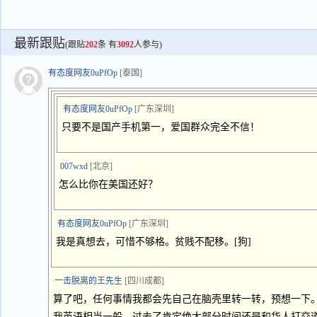
最新跟贴
(跟贴
202
条 有
3092
人参与)
有态度网友0uPfOp
[泰国]
有态度网友0uPfOp
[广东深圳]
只要不是国产手机第一，爱国群众完全不信！
007wxd
[北京]
怎么比你在美国还好？
有态度网友0uPfOp
[广东深圳]
我是真想去，可惜不够格。贫贱不配移。[狗]
一击脱离的王先生
[四川成都]
算了吧，任何事情我都会先自己在脑壳里转一转，预想一下
我英语相当一般，过去了肯定绝大部分时间还是和华人打交