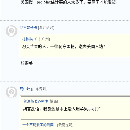
美国慢，pro Max估计买的人太多了，要两周才能发货。
我不是卡卡
[浙江绍兴]
栋栋猫
[广东广州]
购买苹果的人，一律剥夺国籍，送去美国入籍？
想得美
局中坟
[广东深圳]
普洱茶茗心见性
[陕西]
胡言乱语，我身边基本上没人用苹果手机了
一个不说爱国的爱国...
[云南昆明]