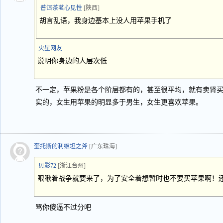
普洱茶茗心见性
[陕西]
胡言乱语，我身边基本上没人用苹果手机了
火星网友
说明你身边的人层次低
不一定，苹果粉是各个阶层都有的，甚至很平均，就有卖肾
实的，女生用苹果的明显多于男生，女生更喜欢苹果。
奎托斯的利维坦之斧
[广东珠海]
贝影72
[浙江台州]
眼瞅着战争就要来了，为了安全着想暂时也不要买苹果啊！
骂你傻逼不过分吧