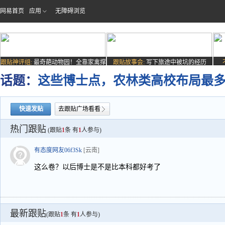
网易首页
应用
无障碍浏览
跟贴神评组:
最奇葩动物园！全靠家禽撑
跟贴故事会:
写下旅途中被坑的经历
场子
话题：
这些博士点，农林类高校布局最
快速发贴
去跟贴广场看看
热门跟贴
(跟贴
1
条 有
1
人参与)
有态度网友06f3Sk
[云南]
这么卷？以后博士是不是比本科都好考了
最新跟贴
(跟贴
1
条 有
1
人参与)