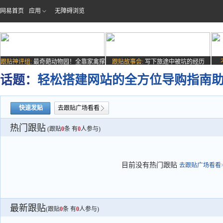
网易首页
应用
无障碍浏览
跟贴神评组:
最奇葩动物园！全靠家禽撑
跟贴故事会:
写下旅途中被坑的经历
场子
话题：
轻松搭建网站的全方位导购指南
快速发贴
去跟贴广场看看
热门跟贴
(跟贴
0
条 有
0
人参与)
目前没有热门跟贴
去跟贴广场看看>
最新跟贴
(跟贴
0
条 有
0
人参与)