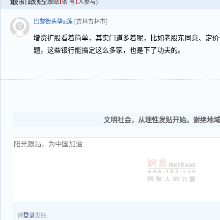
最新跟贴
(跟贴
1
条 有
1
人参与)
巴黎街头挚ai莲
[吉林吉林市]
增资扩股看着简单，其实门道多着呢，比如老股东同意、定价
题，这些银行能搞定这么多家，也是下了功夫的。
文明社会，从理性发贴开始。谢绝地
请
登录
发贴