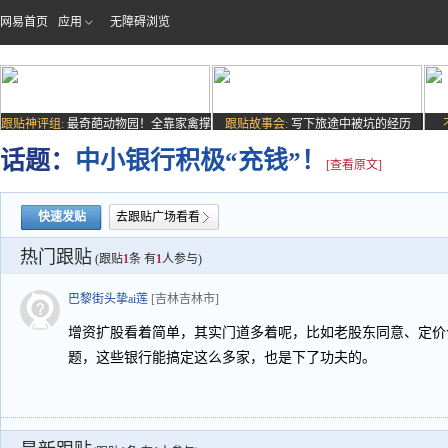
网易首页
应用
无障碍浏览
跟贴神评组:
最奇葩动物园！全靠家禽撑
跟贴故事会:
写下旅途中被坑的经历
场子
话题：
中小银行积极“充钱”！
[查看原文]
快速发贴
去跟贴广场看看
热门跟贴
(跟贴
1
条 有
1
人参与)
巴黎街头挚ai莲
[吉林吉林市]
增资扩股看着简单，其实门道多着呢，比如老股东同意、定价
题，这些银行能搞定这么多家，也是下了功夫的。