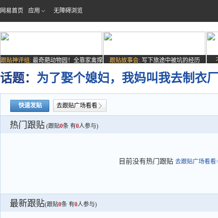
网易首页
应用
无障碍浏览
跟贴神评组:
最奇葩动物园！全靠家禽撑
跟贴故事会:
写下旅途中被坑的经历
场子
话题：
为了娶个媳妇，我妈叫我去制衣
快速发贴
去跟贴广场看看
热门跟贴
(跟贴
0
条 有
0
人参与)
目前没有热门跟贴
去跟贴广场看看>
最新跟贴
(跟贴
0
条 有
0
人参与)