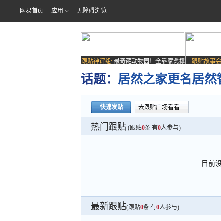
网易首页
应用
无障碍浏览
跟贴神评组:
最奇葩动物园！全靠家禽撑
跟贴故事会
场子
话题：
居然之家更名居然
快速发贴
去跟贴广场看看
热门跟贴
(跟贴
0
条 有
0
人参与)
目前
最新跟贴
(跟贴
0
条 有
0
人参与)