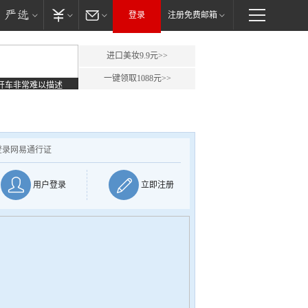
登录
注册免费邮箱
进口美妆9.9元>>
一键领取1088元>>
开车非常难以描述
登录网易通行证
用户登录
立即注册