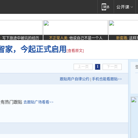
:
写下旅途中被坑的经历
不正常人类:
他说自己不是一个人
新套路:
这样
智家，今起正式启用
[查看原文]
1
上一页
下一页
跟贴用户自律公约
|
手机也能看跟贴>>
没有热门跟贴
去跟贴广场看看>>