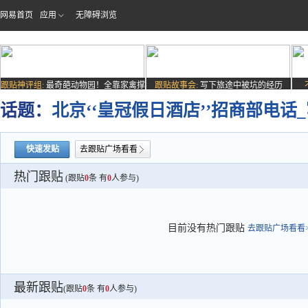
网易首页
应用
无障碍浏览
跟贴神评组:
最奇葩动物园！全靠家禽撑
跟贴故事会:
写下旅途中被坑的经历
场子
话题：
北京‘‘皇冠假日酒店’’招商部电话
快速发贴
去跟贴广场看看
热门跟贴
(跟贴
0
条 有
0
人参与)
目前没有热门跟贴
去跟贴广场看看>
最新跟贴
(跟贴
0
条 有
0
人参与)