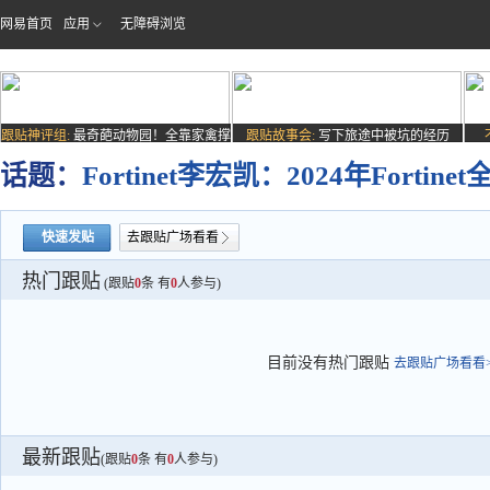
网易首页
应用
无障碍浏览
跟贴神评组:
最奇葩动物园！全靠家禽撑
跟贴故事会:
写下旅途中被坑的经历
场子
话题：
Fortinet李宏凯：2024年Forti
快速发贴
去跟贴广场看看
热门跟贴
(跟贴
0
条 有
0
人参与)
目前没有热门跟贴
去跟贴广场看看>
最新跟贴
(跟贴
0
条 有
0
人参与)