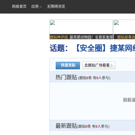
网易首页
应用
无障碍浏览
跟贴神评组:
最奇葩动物园！全靠家禽撑
跟贴故事会
场子
话题：
【安全圈】捷某网络
快速发贴
去跟贴广场看看
热门跟贴
(跟贴
0
条 有
0
人参与)
目前
最新跟贴
(跟贴
0
条 有
0
人参与)