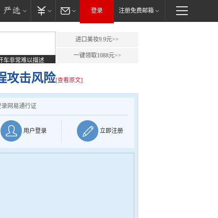
登录
注册免费邮箱
进口美妆9.9元>>
一键领取1088元>>
开车非常难以描述
远程攻击风险
[查看原文]
登录网易通行证
用户登录
立即注册