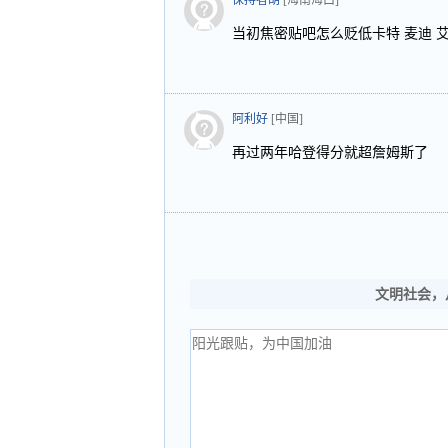
保持者胡
[海南海口]
当初焦密贴吧怎么贬低卡特 麦迪 
阿利好
[中国]
再过两年哈登得分就超詹姆斯了
文明社会，