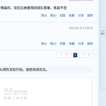
2025-01-26 13:39:42
艾佛森的，现在后者都得到球队尊重，焦毙不怨
顶
[0]
踩
[0]
回复
收藏
分享
复制
2025-01-26 13:39:42
顶
[0]
踩
[0]
回复
收藏
分享
复制
1
上一页
下一页
从理性发贴开始。谢绝地域攻击。