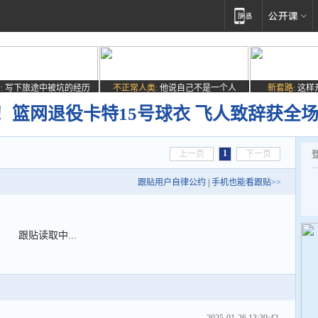
:
写下旅途中被坑的经历
不正常人类:
他说自己不是一个人
新套路:
这样
！篮网退役卡特15号球衣 飞人致辞获全
1
上一页
下一页
跟贴用户自律公约
|
手机也能看跟贴>>
跟贴读取中...