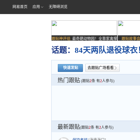
网易首页
应用
无障碍浏览
跟贴神评组:
最奇葩动物园！全靠家禽撑
跟贴故事会
场子
话题：
84天两队退役球衣
快速发贴
去跟贴广场看看
热门跟贴
(跟贴
2
条 有
2
人参与)
最新跟贴
(跟贴
2
条 有
2
人参与)