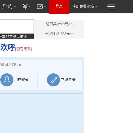
登录
注册免费邮箱
进口美妆9.9元>>
一键领取1088元>>
开车非常难以描述
场欢呼
[查看原文]
登录网易通行证
用户登录
立即注册