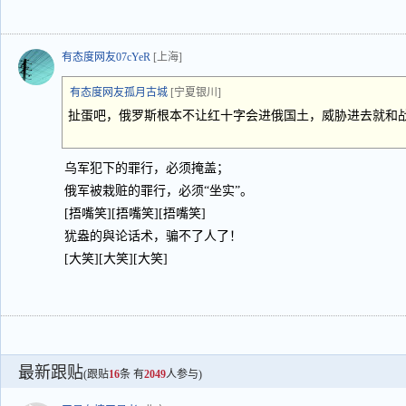
有态度网友07cYeR
[上海]
有态度网友孤月古城
[宁夏银川]
扯蛋吧，俄罗斯根本不让红十字会进俄国土，威胁进去就和
乌军犯下的罪行，必须掩盖；
俄军被栽赃的罪行，必须“坐实”。
[捂嘴笑][捂嘴笑][捂嘴笑]
犹盎的與论话术，骗不了人了！
[大笑][大笑][大笑]
最新跟贴
(跟贴
16
条 有
2049
人参与)