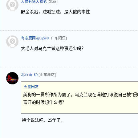
天易有情天易老
[北京]
野蛮杀戮，贼喊捉贼，是大俄的本性
有态度网友0ij5y0
[广东阳江]
大毛人对乌克兰做这种事还少吗？
北燕南飞0
[山东潍坊]
火星网友
美狗的一贯所作所为罢了。乌克兰现在满地打滚说自己被“侵
富汗的时候想什么呢？
换个说法吧，25年了，