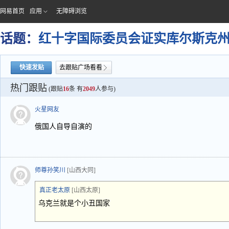
网易首页
应用
无障碍浏览
话题：
红十字国际委员会证实库尔斯克
快速发贴
去跟贴广场看看
热门跟贴
(跟贴
16
条 有
2049
人参与)
火星网友
俄国人自导自演的
师尊孙笑川
[山西大同]
真正老太原
[山西太原]
乌克兰就是个小丑国家