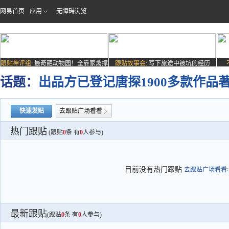
网易首页
应用
无障碍浏览
跟贴神评组:
最奇葩动物园！全靠家禽撑
跟贴故事会:
写下旅途中被坑的经历
场子
话题：
出品方已登记唐探1900多款作品著
快速发贴
去跟贴广场看看
热门跟贴
(跟贴
0
条 有
0
人参与)
目前没有热门跟贴
去跟贴广场看看>
最新跟贴
(跟贴
0
条 有
0
人参与)