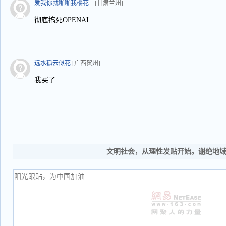
爱我你就啪啪我櫻花...
[甘肃兰州]
彻底搞死OPENAI
远水孤云似花
[广西贺州]
我买了
文明社会，从理性发贴开始。谢绝地