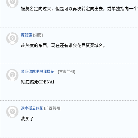
被莫名定向过来，但是可以再次转定向出去，或单独指向一个
庞翰藻
[湖南]
趁热度的东西。现在还有谁会花巨资买域名。
爱我你就啪啪我櫻花...
[甘肃兰州]
彻底搞死OPENAI
远水孤云似花
[广西贺州]
我买了