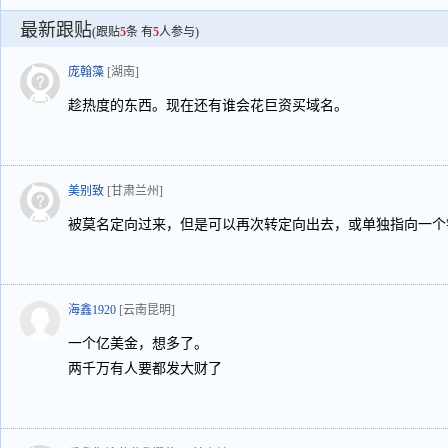
最新跟贴
(跟贴
5
条 有
5
人参与)
庞翰藻
[湖南]
趁热度的东西。现在还有谁会花巨资买域名。
美别致
[甘肃兰州]
被莫名定向过来，但是可以再次转定向出去，或单独指向一个
海鑫1920
[云南昆明]
一个亿美金，想多了。
两千万有人要都发大财了