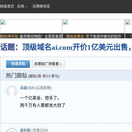
网易首页
应用
无障碍浏览
跟贴神评组:
最奇葩动物园！全靠家禽撑
跟贴故事会:
写下旅途中被坑的经历
场子
话题：
顶级域名ai.com开价1亿美元出售，
快速发贴
去跟贴广场看看
热门跟贴
(跟贴
5
条 有
5
人参与)
海鑫1920
[云南昆明]
一个亿美金，想多了。
两千万有人要都发大财了
美别致
[甘肃兰州]