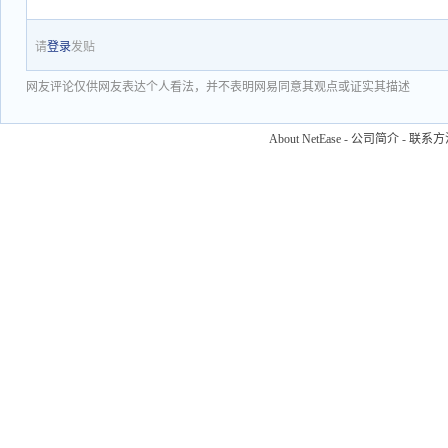
请
登录
发贴
网友评论仅供网友表达个人看法，并不表明网易同意其观点或证实其描述
About NetEase
-
公司简介
-
联系方