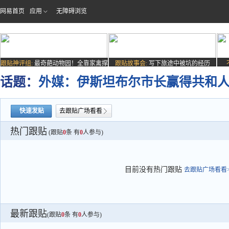
网易首页
应用
无障碍浏览
跟贴神评组:
最奇葩动物园！全靠家禽撑
跟贴故事会:
写下旅途中被坑的经历
场子
话题：
外媒：伊斯坦布尔市长赢得共和
快速发贴
去跟贴广场看看
热门跟贴
(跟贴
0
条 有
0
人参与)
目前没有热门跟贴
去跟贴广场看看>
最新跟贴
(跟贴
0
条 有
0
人参与)