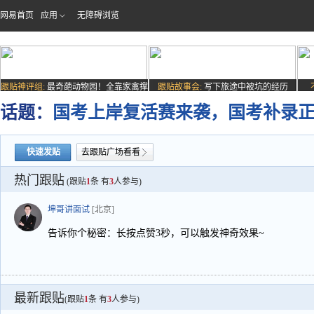
网易首页
应用
无障碍浏览
跟贴神评组:
最奇葩动物园！全靠家禽撑
跟贴故事会:
写下旅途中被坑的经历
场子
话题：
国考上岸复活赛来袭，国考补录
快速发贴
去跟贴广场看看
热门跟贴
(跟贴
1
条 有
3
人参与)
坤哥讲面试
[北京]
告诉你个秘密：长按点赞3秒，可以触发神奇效果~
最新跟贴
(跟贴
1
条 有
3
人参与)