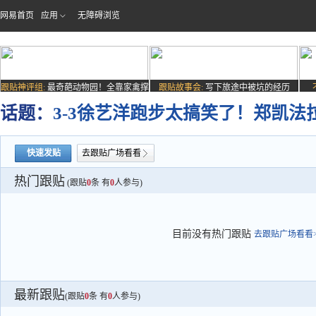
网易首页
应用
无障碍浏览
跟贴神评组:
最奇葩动物园！全靠家禽撑
跟贴故事会:
写下旅途中被坑的经历
场子
话题：
3-3徐艺洋跑步太搞笑了！郑凯
快速发贴
去跟贴广场看看
热门跟贴
(跟贴
0
条 有
0
人参与)
目前没有热门跟贴
去跟贴广场看看>
最新跟贴
(跟贴
0
条 有
0
人参与)