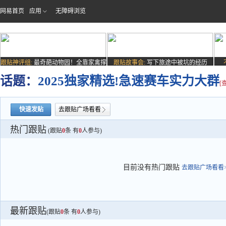
网易首页
应用
无障碍浏览
跟贴神评组:
最奇葩动物园！全靠家禽撑
跟贴故事会:
写下旅途中被坑的经历
场子
话题：
2025独家精选!急速赛车实力大群
[
快速发贴
去跟贴广场看看
热门跟贴
(跟贴
0
条 有
0
人参与)
目前没有热门跟贴
去跟贴广场看看>
最新跟贴
(跟贴
0
条 有
0
人参与)