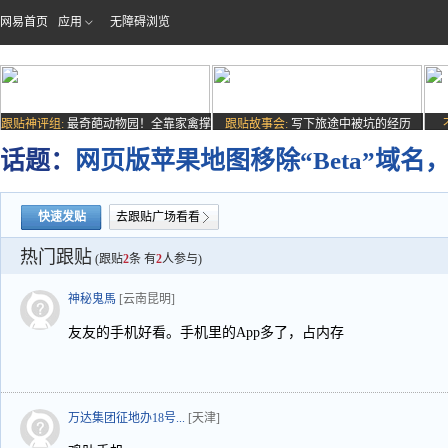
网易首页
应用
无障碍浏览
跟贴神评组:
最奇葩动物园！全靠家禽撑
跟贴故事会:
写下旅途中被坑的经历
场子
话题：
网页版苹果地图移除“Beta”域名
快速发贴
去跟贴广场看看
热门跟贴
(跟贴
2
条 有
2
人参与)
神秘鬼馬
[云南昆明]
友友的手机好看。手机里的App多了，占内存
万达集团征地办18号...
[天津]