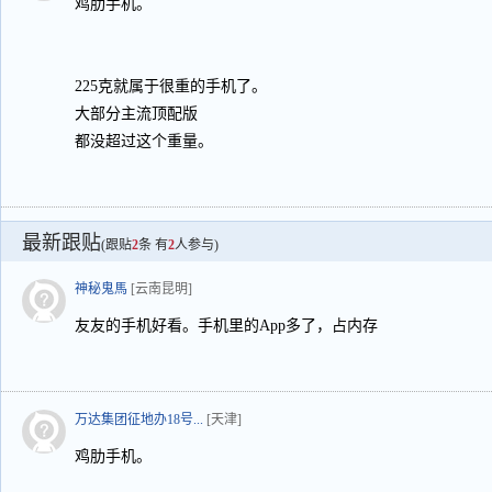
鸡肋手机。
225克就属于很重的手机了。
大部分主流顶配版
都没超过这个重量。
最新跟贴
(跟贴
2
条 有
2
人参与)
神秘鬼馬
[云南昆明]
友友的手机好看。手机里的App多了，占内存
万达集团征地办18号...
[天津]
鸡肋手机。