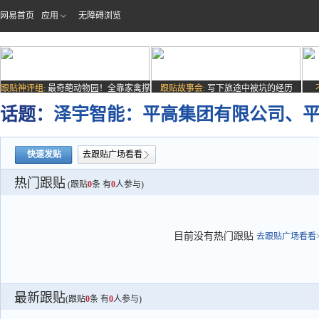
网易首页
应用
无障碍浏览
跟贴神评组:
最奇葩动物园！全靠家禽撑
跟贴故事会:
写下旅途中被坑的经历
场子
话题：
泽宇智能：平高集团有限公司、
快速发贴
去跟贴广场看看
热门跟贴
(跟贴
0
条 有
0
人参与)
目前没有热门跟贴
去跟贴广场看看>
最新跟贴
(跟贴
0
条 有
0
人参与)