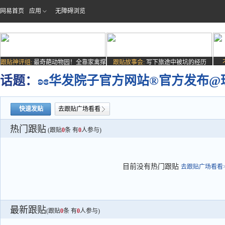
网易首页
应用
无障碍浏览
跟贴神评组:
最奇葩动物园！全靠家禽撑
跟贴故事会:
写下旅途中被坑的经历
场子
话题：
ʚɞ华发院子官方网站®官方发布
快速发贴
去跟贴广场看看
热门跟贴
(跟贴
0
条 有
0
人参与)
目前没有热门跟贴
去跟贴广场看看>
最新跟贴
(跟贴
0
条 有
0
人参与)