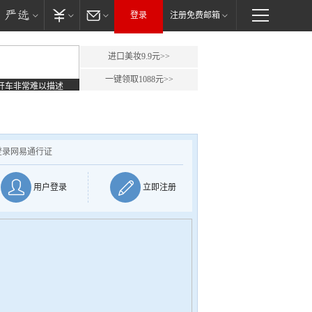
登录
注册免费邮箱
进口美妆9.9元>>
一键领取1088元>>
开车非常难以描述
登录网易通行证
用户登录
立即注册