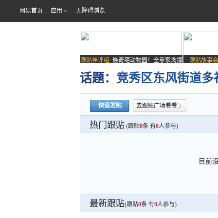
网易首页
应用
无障碍浏览
跟贴神评组:
最奇葩动物园！全靠家禽撑
跟贴故事会
场子
话题：
竞秀区东风街道多
快速发贴
去跟贴广场看看
热门跟贴
(跟贴
0
条 有
0
人参与)
目前
最新跟贴
(跟贴
0
条 有
0
人参与)