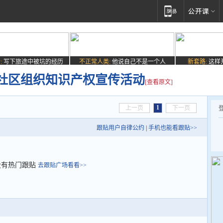
:
写下旅途中被坑的经历
不正常人类:
他说自己不是一个人
新套路:
这样
社区组织知识产权宣传活动
[查看原文]
1
上一页
下一页
跟贴用户自律公约
|
手机也能看跟贴>>
没有热门跟贴
去跟贴广场看看>>