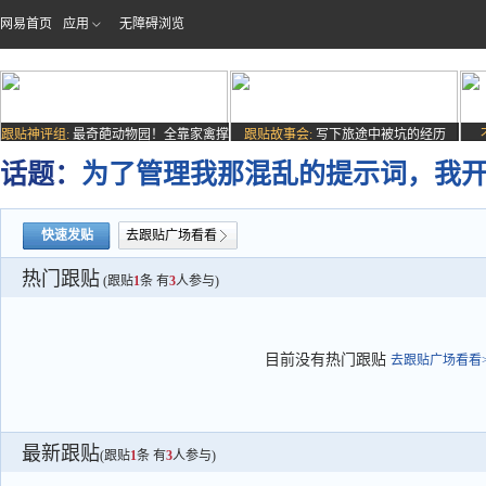
网易首页
应用
无障碍浏览
跟贴神评组:
最奇葩动物园！全靠家禽撑
跟贴故事会:
写下旅途中被坑的经历
场子
话题：
为了管理我那混乱的提示词，我
快速发贴
去跟贴广场看看
热门跟贴
(跟贴
1
条 有
3
人参与)
目前没有热门跟贴
去跟贴广场看看>
最新跟贴
(跟贴
1
条 有
3
人参与)