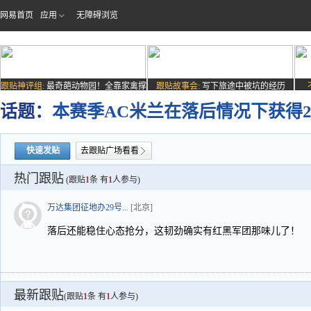
网易首页
应用
无障碍浏览
跟贴神评组:
最奇葩动物园！全靠家禽撑
跟贴故事会:
写下旅途中被坑的经历
场子
话题：
本赛季AC米兰在落后情况下获得
快速发贴
去跟贴广场看看
热门跟贴
(跟贴
1
条 有
1
人参与)
万达集团征地办29号...
[北京]
落后还能稳住心态抢分，这韧劲确实有红黑军团那味儿了！
最新跟贴
(跟贴
1
条 有
1
人参与)