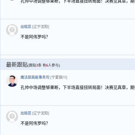
孔帅中场调整够果断，下半场直接扭转局面！决赛见真章，期
出晗蕊
[辽宁沈阳]
不是阿伟罗吗？
最新跟贴
(跟贴
3
条 有
6
人参与)
魔法部高能事务司
[宁夏银川]
孔帅中场调整够果断，下半场直接扭转局面！决赛见真章，期
出晗蕊
[辽宁沈阳]
不是阿伟罗吗？