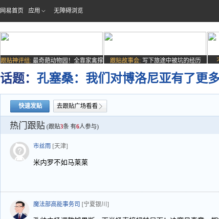
网易首页
应用
无障碍浏览
跟贴神评组:
最奇葩动物园！全靠家禽撑
跟贴故事会:
写下旅途中被坑的经历
场子
话题：
孔塞桑：我们对博洛尼亚有了更
快速发贴
去跟贴广场看看
热门跟贴
(跟贴
3
条 有
6
人参与)
市丝雨
[天津]
米内罗不如马莱莱
魔法部高能事务司
[宁夏银川]