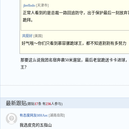
jleeflodo
[天津市]
正常人看到的是总裁一路回追防守，出于保护最后一刻放弃
跪拜。
风挺好
[美国]
好气哦～你们只看到慕容骡跪球王，都不知道割割有多努力
那要这么说我团名宿奔袭50米遛鼠，最后老鼠跪送卡卡进球
王？
最新跟贴
(跟贴
17
条 有
236
人参与)
有态度网友0fHAec
[湖南岳阳]
我选皮克的五指山