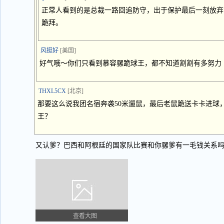
正常人看到的是总裁一路回追防守，出于保护最后一刻放弃
跪拜。
风挺好
[美国]
好气哦～你们只看到慕容骡跪球王，都不知道割割有多努力
THXL5CX
[北京]
那要这么说我团名宿奔袭50米遛鼠，最后老鼠跪送卡卡进球
王？
又认爹？巴西和阿根廷的国家队比赛和你骡爹有一毛钱关系
查看大图