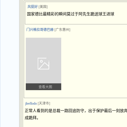
风挺好
[美国]
国家德比最精彩的瞬间莫过于阿先生跪送球王进球
门兴格拉哥德巴赫
[广东惠州]
查看大图
jleeflodo
[天津市]
正常人看到的是总裁一路回追防守，出于保护最后一刻放
成跪拜。