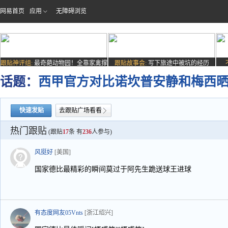
网易首页
应用
无障碍浏览
跟贴神评组:
最奇葩动物园！全靠家禽撑
跟贴故事会:
写下旅途中被坑的经历
场子
话题：
西甲官方对比诺坎普安静和梅西
快速发贴
去跟贴广场看看
热门跟贴
(跟贴
17
条 有
236
人参与)
风挺好
[美国]
国家德比最精彩的瞬间莫过于阿先生跪送球王进球
有态度网友05Vnts
[浙江绍兴]