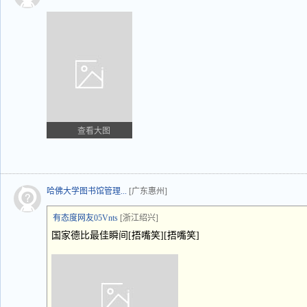
查看大图
哈佛大学图书馆管理...
[广东惠州]
有态度网友05Vnts
[浙江绍兴]
国家德比最佳瞬间[捂嘴笑][捂嘴笑]