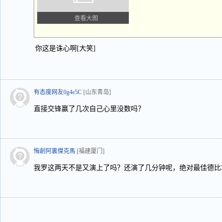
查看大图
你这是诛心啊[大笑]
有态度网友0g4e5C
[山东青岛]
直接交锋赢了几次自己心里没数吗？
悔創阿裏傑克馬
[福建厦门]
我罗这两天不是又演上了吗？还演了几分钟呢，绝对最佳德比场