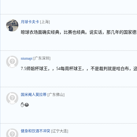
月球卡夫卡
[上海]
晾球衣场面确实经典，比赛也经典。说实话，那几年的国家德
niumapi
[广东深圳]
7.5师姐杯球王，，54每周杯球王，，不是裁判就是哈白布，
国米阉人莫拉蒂
[广东佛山]
✋😂
健身和饮酒不冲突
[辽宁大连]