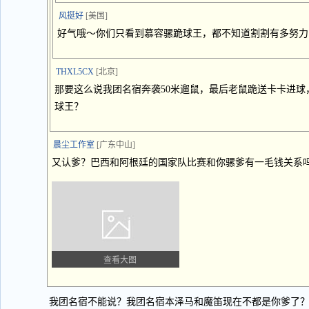
风挺好
[美国]
好气哦～你们只看到慕容骡跪球王，都不知道割割有多努力
THXL5CX
[北京]
那要这么说我团名宿奔袭50米遛鼠，最后老鼠跪送卡卡进球
球王？
晨尘工作室
[广东中山]
又认爹？巴西和阿根廷的国家队比赛和你骡爹有一毛钱关系
查看大图
我团名宿不能说？我团名宿本泽马和魔笛现在不都是你爹了