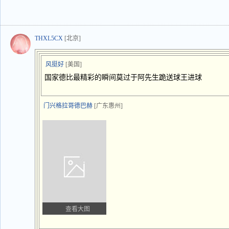
THXL5CX
[北京]
风挺好
[美国]
国家德比最精彩的瞬间莫过于阿先生跪送球王进球
门兴格拉哥德巴赫
[广东惠州]
查看大图