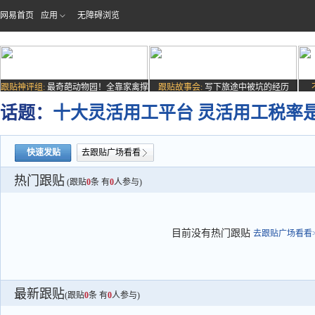
网易首页
应用
无障碍浏览
跟贴神评组:
最奇葩动物园！全靠家禽撑
跟贴故事会:
写下旅途中被坑的经历
场子
话题：
十大灵活用工平台 灵活用工税率
快速发贴
去跟贴广场看看
热门跟贴
(跟贴
0
条 有
0
人参与)
目前没有热门跟贴
去跟贴广场看看>
最新跟贴
(跟贴
0
条 有
0
人参与)