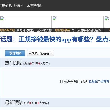
网易首页
应用
无障碍浏览
跟贴神评组:
最奇葩动物园！全靠家禽撑
跟贴故事会:
写下旅途中被坑的经历
场子
话题：
正规挣钱最快的app有哪些？盘点
快速发贴
去跟贴广场看看
热门跟贴
(跟贴
0
条 有
0
人参与)
目前没有热门跟贴
去跟贴广场看看>
最新跟贴
(跟贴
0
条 有
0
人参与)