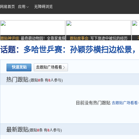
网易首页
应用
无障碍浏览
跟贴神评组:
最奇葩动物园！全靠家禽撑
跟贴故事会:
写下旅途中被坑的经历
场子
话题：
多哈世乒赛：孙颖莎横扫边松景
快速发贴
去跟贴广场看看
热门跟贴
(跟贴
0
条 有
0
人参与)
目前没有热门跟贴
去跟贴广场看看>
最新跟贴
(跟贴
0
条 有
0
人参与)