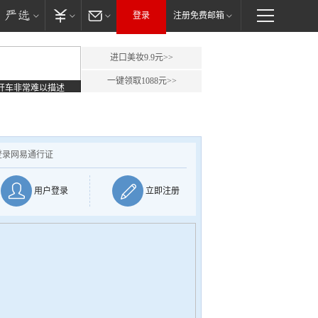
登录
注册免费邮箱
进口美妆9.9元>>
一键领取1088元>>
开车非常难以描述
登录网易通行证
用户登录
立即注册