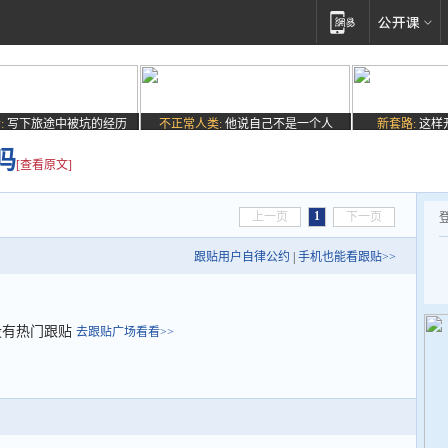
:
写下旅途中被坑的经历
不正常人类:
他说自己不是一个人
新套路:
这样
吗
[查看原文]
1
上一页
下一页
跟贴用户自律公约
|
手机也能看跟贴>>
没有热门跟贴
去跟贴广场看看>>