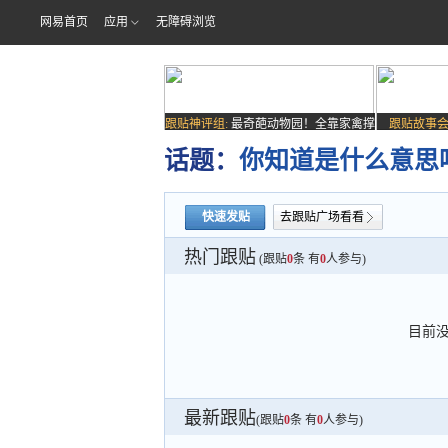
网易首页
应用
无障碍浏览
跟贴神评组:
最奇葩动物园！全靠家禽撑
跟贴故事会
场子
话题：
你知道是什么意思
快速发贴
去跟贴广场看看
热门跟贴
(跟贴
0
条 有
0
人参与)
目前
最新跟贴
(跟贴
0
条 有
0
人参与)