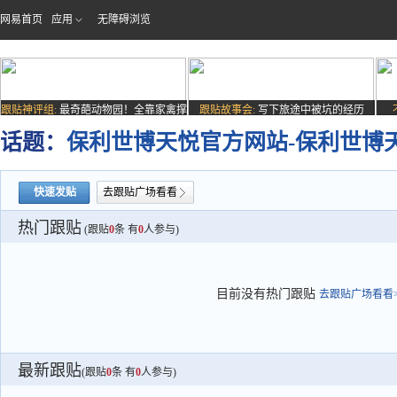
网易首页
应用
无障碍浏览
跟贴神评组:
最奇葩动物园！全靠家禽撑
跟贴故事会:
写下旅途中被坑的经历
场子
话题：
保利世博天悦官方网站-保利世博天
快速发贴
去跟贴广场看看
热门跟贴
(跟贴
0
条 有
0
人参与)
目前没有热门跟贴
去跟贴广场看看>
最新跟贴
(跟贴
0
条 有
0
人参与)