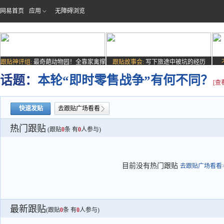
网易首页
应用
无障碍浏览
跟贴神评组:
最奇葩动物园！全靠家禽撑
跟贴故事会:
写下旅途中被坑的经历
场子
话题：
本轮“即时零售战争”有何不同？
[查
快速发贴
去跟贴广场看看
热门跟贴
(跟贴
0
条 有
0
人参与)
目前没有热门跟贴
去跟贴广场看看>
最新跟贴
(跟贴
0
条 有
0
人参与)