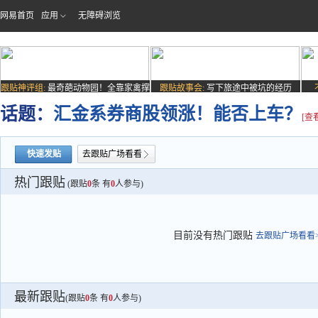
网易首页
应用
无障碍浏览
跟贴神评组:
最奇葩动物园！全靠家禽撑
跟贴故事会:
写下旅途中被坑的经历
场子
话题：
汇金系券商股领涨！能否上车？
[查
快速发贴
去跟贴广场看看
热门跟贴
(跟贴
0
条 有
0
人参与)
目前没有热门跟贴
去跟贴广场看看>
最新跟贴
(跟贴
0
条 有
0
人参与)