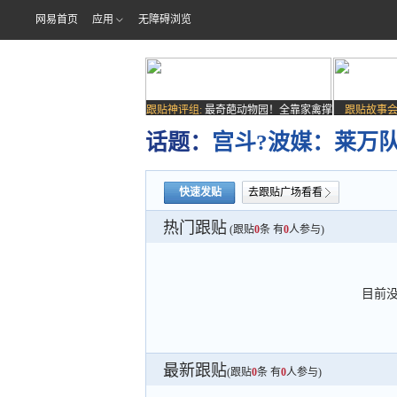
网易首页
应用
无障碍浏览
跟贴神评组:
最奇葩动物园！全靠家禽撑
跟贴故事会
场子
话题：
宫斗?波媒：莱万
快速发贴
去跟贴广场看看
热门跟贴
(跟贴
0
条 有
0
人参与)
目前
最新跟贴
(跟贴
0
条 有
0
人参与)