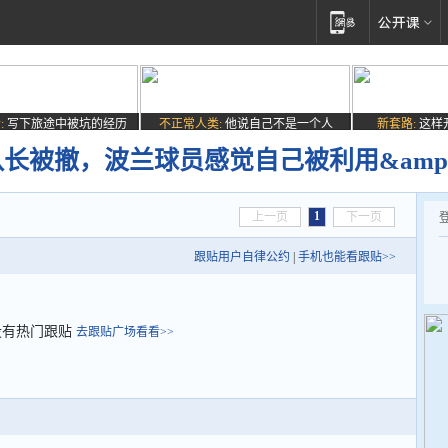
:
写下旅途中被坑的经历
不正常人类:
他说自己不是一个人
新套路:
这样
队长被撤，波兰球员感觉自己被利用&amp
1
上一页
下一页
跟贴用户自律公约
|
手机也能看跟贴>>
没有热门跟贴
去跟贴广场看看>>