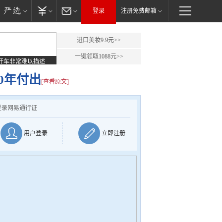
登录
注册免费邮箱
进口美妆9.9元>>
一键领取1088元>>
开车非常难以描述
0年付出
[查看原文]
登录网易通行证
用户登录
立即注册