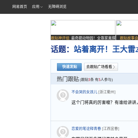
网易首页
应用
无障碍浏览
跟贴神评组:
最奇葩动物园！全靠家禽撑
跟贴故事会
场子
话题：
站着离开！王大雷2
快速发贴
去跟贴广场看看
热门跟贴
(跟贴
5
条 有
5
人参与)
不会哭的女孩儿
[浙江衢州]
这个门将真的厉害嚒？有谁给讲讲
恋爱的笔诠释青春
[江西宜春]