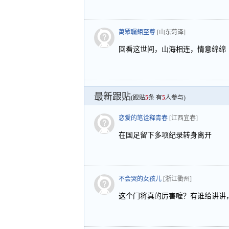
萬眾矚鉬至尊
[山东菏泽]
回看这世间，山海相连，情意绵绵
最新跟贴
(跟贴
5
条 有
5
人参与)
恋爱的笔诠释青春
[江西宜春]
在国足留下多项纪录转身离开
不会哭的女孩儿
[浙江衢州]
这个门将真的厉害嚒？有谁给讲讲