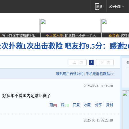
:
写下旅途中被坑的经历
不正常人类:
他说自己不是一个人
新套路:
这样
次扑救1次出击救险 吧友打9.5分：感谢2
1
上一页
下一页
跟贴用户自律公约
|
手机也能看跟贴>>
2025-06-11 08:35:28
，好多年不看国内足球比赛了
顶
[0]
踩
[0]
回复
收藏
分享
复制
2025-06-11 09:22:19