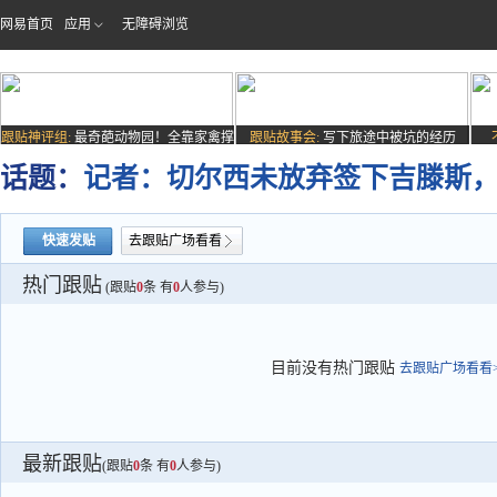
网易首页
应用
无障碍浏览
跟贴神评组:
最奇葩动物园！全靠家禽撑
跟贴故事会:
写下旅途中被坑的经历
场子
话题：
记者：切尔西未放弃签下吉滕斯
快速发贴
去跟贴广场看看
热门跟贴
(跟贴
0
条 有
0
人参与)
目前没有热门跟贴
去跟贴广场看看>
最新跟贴
(跟贴
0
条 有
0
人参与)