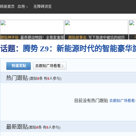
网易首页
应用
无障碍浏览
跟贴神评组:
最奇葩动物园！全靠家禽撑
跟贴故事会:
写下旅途中被坑的经历
场子
话题：
腾势 Z9：新能源时代的智能豪华旗
快速发贴
去跟贴广场看看
热门跟贴
(跟贴
0
条 有
0
人参与)
目前没有热门跟贴
去跟贴广场看看>
最新跟贴
(跟贴
0
条 有
0
人参与)