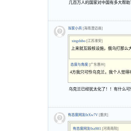
几百万人的国家对中国有多大帮助
当家小兵
[海南澄迈县]
xingshibo
[江苏淮安]
上来就互殴核设施，俄乌打那么
态度与角度
[广东惠州]
4方我只可怜乌克兰，我个人觉得
乌克兰已经犹太化了！！有什么可
有态度网友0rXw7V
[重庆]
有态度网友0sz9H1
[河南南阳]