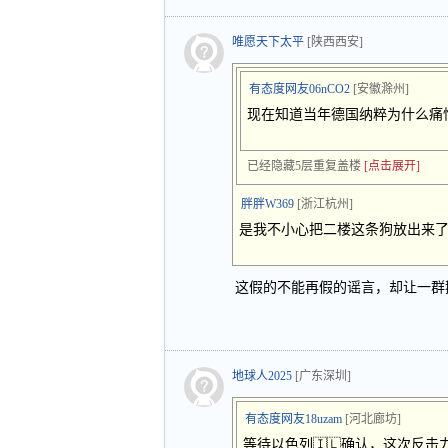
唯愿天下太平
[陕西西安]
有态度网友06nCO2
[安徽滁州]
现在知道当年德国纳粹为什么痛
已经隐藏5层重复盖楼
[点击展开]
胖胖W369
[浙江杭州]
是我不小心把二楼这条狗放出来
这假的不能再假的谣言，却让一群
地球人2025
[广东深圳]
有态度网友18uzam
[河北廊坊]
等待以色列🇮🇱确认，这次反击