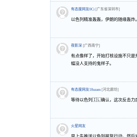
有态度网友0Ci
[广东省深圳市]
以色列精准轰轰，伊朗的随缘轰炸
夜影深
[广西南宁]
有点像样了，开始打核设施不只是
幅没人支持的鬼样子。
有态度网友18uzam
[河北廊坊]
等待以色列🇮🇱确认，这次反击
火星网友
早上先推送以色列报复行动，然后