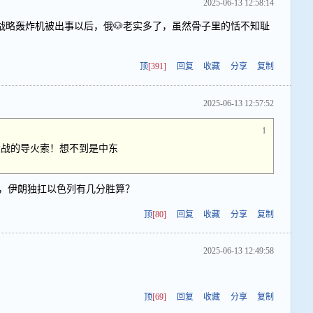
2025-06-13 12:58:14
战略轰炸机被出事以后，俄🐶老实多了，虽然骨子里的恬不知耻
顶
[391]
回复
收藏
分享
复制
2025-06-13 12:57:52
1
大战的导火索！想不到是中东
，伊朗独扛以色列有几分胜算？
顶
[80]
回复
收藏
分享
复制
2025-06-13 12:49:58
顶
[69]
回复
收藏
分享
复制