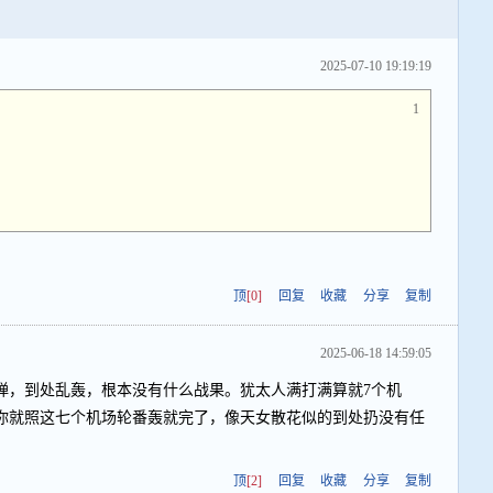
2025-07-10 19:19:19
1
顶
[0]
回复
收藏
分享
复制
2025-06-18 14:59:05
弹，到处乱轰，根本没有什么战果。犹太人满打满算就7个机
你就照这七个机场轮番轰就完了，像天女散花似的到处扔没有任
顶
[2]
回复
收藏
分享
复制