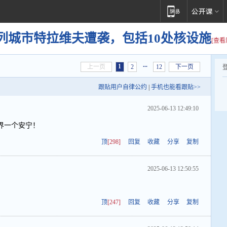
列城市特拉维夫遭袭，包括10处核设施
[查看
...
1
上一页
2
12
下一页
跟贴用户自律公约
|
手机也能看跟贴>>
2025-06-13 12:49:10
界一个安宁！
顶
[298]
回复
收藏
分享
复制
2025-06-13 12:50:55
顶
[247]
回复
收藏
分享
复制