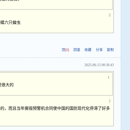
2
蝴蝶六只蝗虫
顶
[0]
回复
收藏
分享
复制
2025-06-15 09:30:43
1
是很大的
2
大的，而且当年撕毁预警机合同使中国的国防现代化停滞了好多