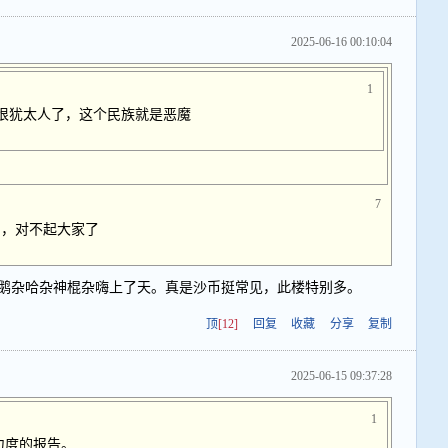
2025-06-16 00:10:04
1
恨犹太人了，这个民族就是恶魔
7
了，对不起大家了
鹅杂哈杂神棍杂嗨上了天。真是沙币挺常见，此楼特别多。
顶
[12]
回复
收藏
分享
复制
2025-06-15 09:37:28
1
力度的报告。