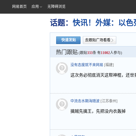
网易首页
应用
无障碍浏览
话题：
快讯！外媒：以色
快速发贴
去跟贴广场看看
热门跟贴
(跟贴
333
条 有
11002
人参与)
没有态度就不来网易
[福建]
这次务必彻底消灭这帮神棍，还世
中流击水期海随波
[江苏泰州]
擒贼先擒王，先把没内衣轰掉