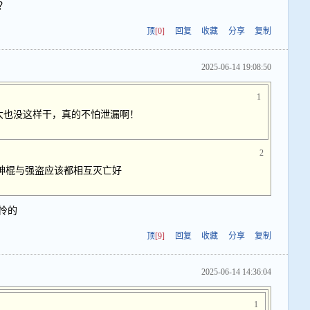
？
顶
[0]
回复
收藏
分享
复制
2025-06-14 19:08:50
1
大也没这样干，真的不怕泄漏啊！
2
神棍与强盗应该都相互灭亡好
怜的
顶
[9]
回复
收藏
分享
复制
2025-06-14 14:36:04
1