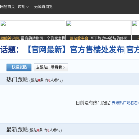
网易首页
应用
无障碍浏览
跟贴神评组:
最奇葩动物园！全靠家禽撑
跟贴故事会:
写下旅途中被坑的经历
场子
话题：
【官网最新】官方售楼处发布|官方网
快速发贴
去跟贴广场看看
热门跟贴
(跟贴
0
条 有
0
人参与)
目前没有热门跟贴
去跟贴广场看看>
最新跟贴
(跟贴
0
条 有
0
人参与)